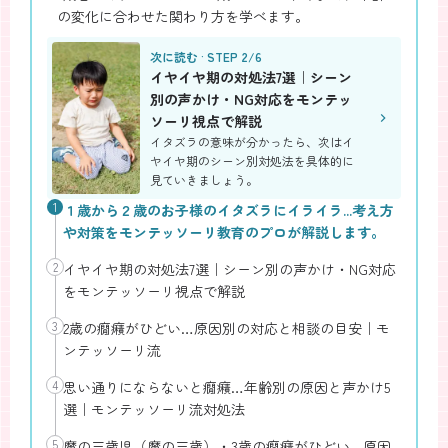
の変化に合わせた関わり方を学べます。
次に読む · STEP 2/6
イヤイヤ期の対処法7選｜シーン
別の声かけ・NG対応をモンテッ
ソーリ視点で解説
イタズラの意味が分かったら、次はイ
ヤイヤ期のシーン別対処法を具体的に
見ていきましょう。
1
１歳から２歳のお子様のイタズラにイライラ...考え方
や対策をモンテッソーリ教育のプロが解説します。
2
イヤイヤ期の対処法7選｜シーン別の声かけ・NG対応
をモンテッソーリ視点で解説
3
2歳の癇癪がひどい…原因別の対応と相談の目安｜モ
ンテッソーリ流
4
思い通りにならないと癇癪…年齢別の原因と声かけ5
選｜モンテッソーリ流対処法
5
魔の三歳児（魔の三歳）・3歳の癇癪がひどい…原因