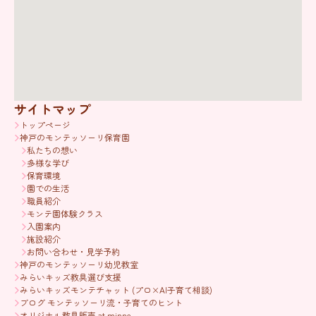
サイトマップ
トップページ
神戸のモンテッソーリ保育園
私たちの想い
多様な学び
保育環境
園での生活
職員紹介
モンテ園体験クラス
入園案内
施設紹介
お問い合わせ・見学予約
神戸のモンテッソーリ幼児教室
みらいキッズ教具選び支援
みらいキッズモンテチャット (プロ×AI子育て相談)
ブログ モンテッソーリ流・子育てのヒント
オリジナル教具販売 at minne