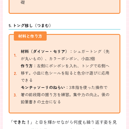
礎
5. トング移し（つまむ）
材料と作り方
材料（ダイソー・セリア）
：シュガートング（先
が丸いもの）、カラーポンポン、小皿2個
作り方
：左側にポンポンを入れ、トングで右側へ
移す。小皿に色シールを貼ると色分け遊びに応用
できる
モンテッソーリのねらい
：3本指を使った操作で
箸の前段階の握り方を練習。集中力の向上。後の
鉛筆書きの土台になる
「
できた！
」と目を輝かせながら何度も繰り返す姿を見