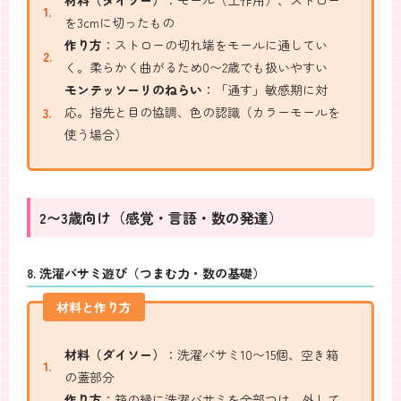
材料（ダイソー）
：モール（工作用）、ストロー
を3cmに切ったもの
作り方
：ストローの切れ端をモールに通してい
く。柔らかく曲がるため0〜2歳でも扱いやすい
モンテッソーリのねらい
：「通す」敏感期に対
応。指先と目の協調、色の認識（カラーモールを
使う場合）
2〜3歳向け（感覚・言語・数の発達）
8. 洗濯バサミ遊び（つまむ力・数の基礎）
材料と作り方
材料（ダイソー）
：洗濯バサミ10〜15個、空き箱
の蓋部分
作り方
：箱の縁に洗濯バサミを全部つけ、外して