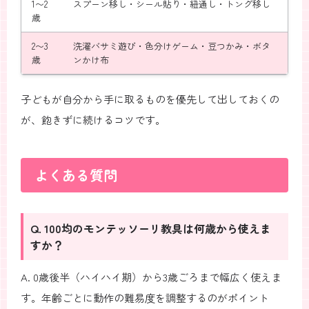
1〜2
スプーン移し・シール貼り・紐通し・トング移し
歳
2〜3
洗濯バサミ遊び・色分けゲーム・豆つかみ・ボタ
歳
ンかけ布
子どもが自分から手に取るものを優先して出しておくの
が、飽きずに続けるコツです。
よくある質問
Q. 100均のモンテッソーリ教具は何歳から使えま
すか？
A. 0歳後半（ハイハイ期）から3歳ごろまで幅広く使えま
す。年齢ごとに動作の難易度を調整するのがポイント