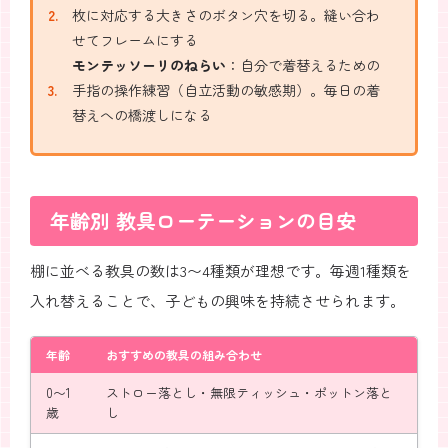
枚に対応する大きさのボタン穴を切る。縫い合わ
せてフレームにする
モンテッソーリのねらい
：自分で着替えるための
手指の操作練習（自立活動の敏感期）。毎日の着
替えへの橋渡しになる
年齢別 教具ローテーションの目安
棚に並べる教具の数は3〜4種類が理想です。毎週1種類を
入れ替えることで、子どもの興味を持続させられます。
年齢
おすすめの教具の組み合わせ
0〜1
ストロー落とし・無限ティッシュ・ポットン落と
歳
し