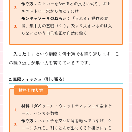
作り方
：ストローを5cmほどの長さに切り、ボト
ルのストロー穴から落とすだけ
モンテッソーリのねらい
：「入れる」動作の習
得、集中力の基礎づくり。穴より大きいものは入
らないという自己修正が自然に働く
「
入った！
」という瞬間を何十回でも繰り返します。こ
の繰り返しが集中力を育てているのです。
2. 無限ティッシュ（引っ張る）
材料と作り方
材料（ダイソー）
：ウェットティッシュの空きケ
ース、ハンカチ数枚
作り方
：ハンカチを交互に角を結んでつなげ、ケ
ースに入れる。引くと次が出てくる仕掛けにする