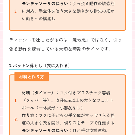
モンテッソーリのねらい
：引っ張る動作の敏感期
に対応。手全体を使う大きな動きから指先の細か
い動きへの橋渡し
ティッシュを出したがるのは「意地悪」ではなく、引っ
張る動作を練習している大切な時期のサインです。
3. ポットン落とし（穴に入れる）
材料と作り方
材料（ダイソー）
：フタ付きプラスチック容器
（タッパー等）、直径5cm以上の大きなフェルト
ボール（一体成形・小部品なし）
作り方
：フタに子どもの手全体がすっぽり入る程
度の大きな穴を開け、切り口をテープで保護する
モンテッソーリのねらい
：目と手の協調運動、