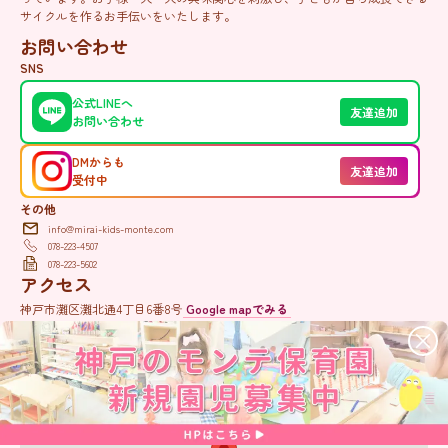
サイクルを作るお手伝いをいたします。
お問い合わせ
SNS
公式LINEへ
友達追加
お問い合わせ
DMからも
友達追加
受付中
その他
info@mirai-kids-monte.com
078-223-4507
078-223-5602
アクセス
神戸市灘区灘北通4丁目6番8号
Google mapでみる