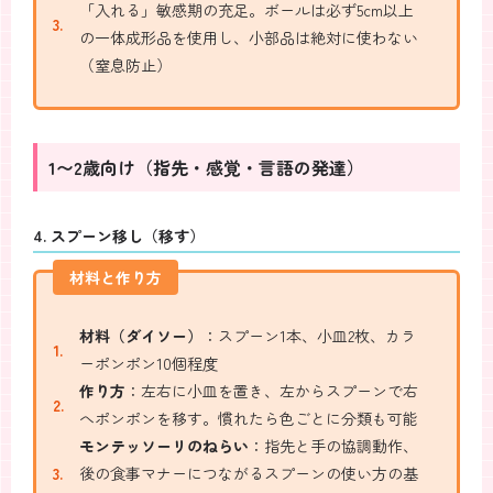
「入れる」敏感期の充足。ボールは必ず5cm以上
の一体成形品を使用し、小部品は絶対に使わない
（窒息防止）
1〜2歳向け（指先・感覚・言語の発達）
4. スプーン移し（移す）
材料と作り方
材料（ダイソー）
：スプーン1本、小皿2枚、カラ
ーポンポン10個程度
作り方
：左右に小皿を置き、左からスプーンで右
へポンポンを移す。慣れたら色ごとに分類も可能
モンテッソーリのねらい
：指先と手の協調動作、
後の食事マナーにつながるスプーンの使い方の基