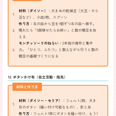
材料（ダイソー）
：大きめの乾燥豆（大豆・そら
豆など）、小皿2枚、スプーン
作り方
：左の皿から豆を1個ずつ右の皿へ移す。
慣れたら「5個移せたらお終い」と数の概念を加
える
モンテッソーリのねらい
：3本指の操作と集中
力。「ひとつ、ふたつ」と数えながら行うと数の
概念の基礎づくりになる
12. ボタンかけ布（自立活動・指先）
材料と作り方
材料（ダイソー・セリア）
：フェルト2枚、大き
目のボタン（縫い付け可能なもの）、針と糸
作り方
：フェルト1枚にボタンを縫い付け、もう1