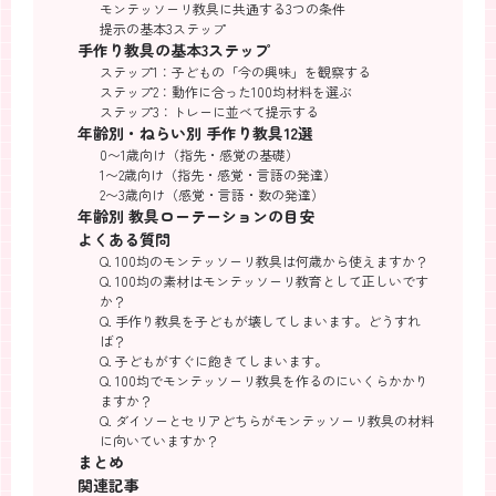
モンテッソーリ教具に共通する3つの条件
提示の基本3ステップ
手作り教具の基本3ステップ
ステップ1：子どもの「今の興味」を観察する
ステップ2：動作に合った100均材料を選ぶ
ステップ3：トレーに並べて提示する
年齢別・ねらい別 手作り教具12選
0〜1歳向け（指先・感覚の基礎）
1〜2歳向け（指先・感覚・言語の発達）
2〜3歳向け（感覚・言語・数の発達）
年齢別 教具ローテーションの目安
よくある質問
Q. 100均のモンテッソーリ教具は何歳から使えますか？
Q. 100均の素材はモンテッソーリ教育として正しいです
か？
Q. 手作り教具を子どもが壊してしまいます。どうすれ
ば？
Q. 子どもがすぐに飽きてしまいます。
Q. 100均でモンテッソーリ教具を作るのにいくらかかり
ますか？
Q. ダイソーとセリアどちらがモンテッソーリ教具の材料
に向いていますか？
まとめ
関連記事