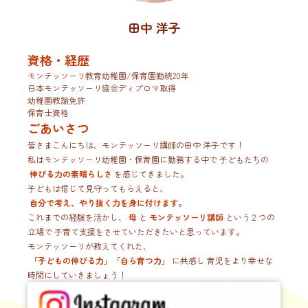
田中 洋子
資格・経歴
モンテッソーリ教育幼稚園/保育園勤続20年
日本モンテッソーリ協会ディプロマ取得
幼稚園教諭免許
保育士資格
ごあいさつ
皆さまこんにちは、モンテッソーリ講師の
田中 洋子
です！
私はモンテッソーリ幼稚園・保育園に勤務する中で 子どもたちの
伸びる力の素晴らしさ
を感じてきました。
子どもは信じて見守ってもらえると、
自分で考え、やり抜く力を身に付けます。
これまでの経験を活かし、
母
と
モンテッソーリ講師
という２つの
立場で 子育て支援をさせていただきたいと思っています。
モンテッソーリが教えてくれた、
「子どもの伸びる力」「自ら育つ力」
に共感し 育児をより幸せな
時間にしていきましょう！