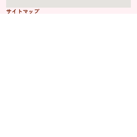
サイトマップ
トップページ
神戸のモンテッソーリ保育園
私たちの想い
多様な学び
保育環境
園での生活
職員紹介
モンテ園体験クラス
入園案内
施設紹介
お問い合わせ・見学予約
神戸のモンテッソーリ幼児教室
みらいキッズ教具選び支援
みらいキッズモンテチャット (プロ×AI子育て相談)
ブログ モンテッソーリ流・子育てのヒント
オリジナル教具販売 at minne
お知らせ