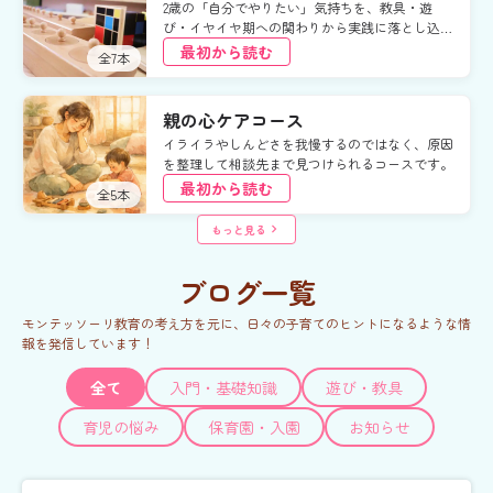
2歳の「自分でやりたい」気持ちを、教具・遊
び・イヤイヤ期への関わりから実践に落とし込み
ます。
最初から読む
全
7
本
親の心ケアコース
イライラやしんどさを我慢するのではなく、原因
を整理して相談先まで見つけられるコースです。
最初から読む
全
5
本
もっと見る
ブログ一覧
モンテッソーリ教育の考え方を元に、日々の子育てのヒントになるような情
報を発信しています！
全て
入門・基礎知識
遊び・教具
育児の悩み
保育園・入園
お知らせ