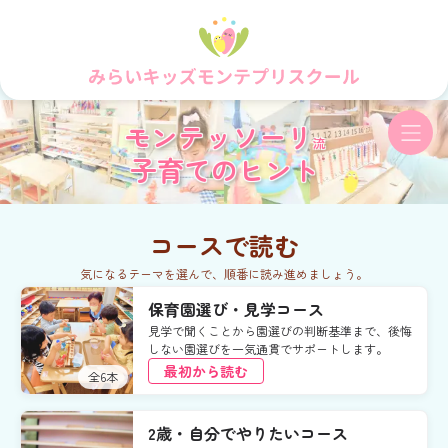
モンテッソーリ
流
子育てのヒント
コースで読む
気になるテーマを選んで、順番に読み進めましょう。
保育園選び・見学コース
見学で聞くことから園選びの判断基準まで、後悔
しない園選びを一気通貫でサポートします。
最初から読む
全
6
本
2歳・自分でやりたいコース