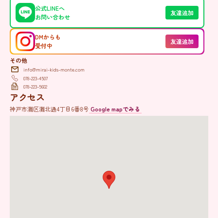
公式LINEへ
友達追加
お問い合わせ
DMからも
友達追加
受付中
その他
info@mirai-kids-monte.com
078-223-4507
078-223-5602
アクセス
神戸市灘区灘北通4丁目6番8号
Google mapでみる