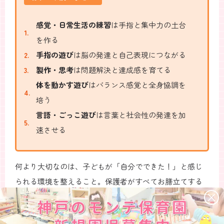
感覚・日常生活の練習
は手指と集中力の土台
を作る
手指の遊び
は脳の発達と自己表現につながる
製作・思考
は問題解決と達成感を育てる
体を動かす遊び
はバランス感覚と全身協調を
培う
言語・ごっこ遊び
は言葉と社会性の発達を加
速させる
何より大切なのは、子どもが「自分でできた！」と感じ
られる環境を整えること。保護者がすべてお膳立てする
のではなく、子どもが選んで取り組めるよう、ほんの少
し余白を残してあげましょう。