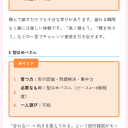
積んで崩すだけでも十分な学びがあります。崩れる瞬間
も 2 歳には楽しい体験です。「高く積もう」「橋を作ろ
う」などの一言でチャレンジ意欲を引き出せます。
8. 型はめパズル
ポイント
育つ力：
形の認識・問題解決・集中力
必要なもの：
型はめパズル（ピース4〜8個程
度）
一人遊び：
可能
「合わない → 向きを変えてみる」という試行錯誤がモン