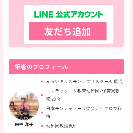
筆者のプロフィール
みらいキッズモンテプリスクール 園長
モンテッソーリ教育幼稚園/保育園勤
続 20 年
日本モンテッソーリ協会ディプロマ取
得
田中 洋子
幼稚園教諭免許