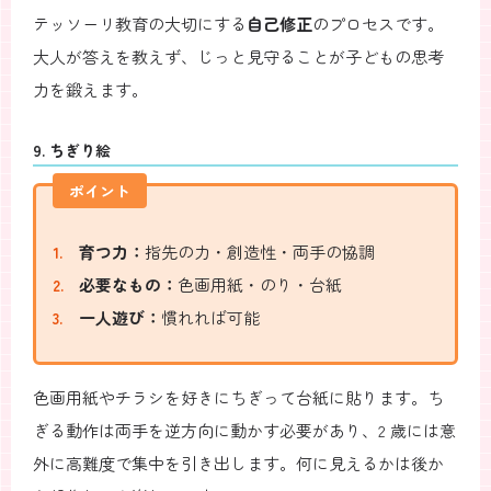
テッソーリ教育の大切にする
自己修正
のプロセスです。
大人が答えを教えず、じっと見守ることが子どもの思考
力を鍛えます。
9. ちぎり絵
ポイント
育つ力：
指先の力・創造性・両手の協調
必要なもの：
色画用紙・のり・台紙
一人遊び：
慣れれば可能
色画用紙やチラシを好きにちぎって台紙に貼ります。ち
ぎる動作は両手を逆方向に動かす必要があり、2 歳には意
外に高難度で集中を引き出します。何に見えるかは後か