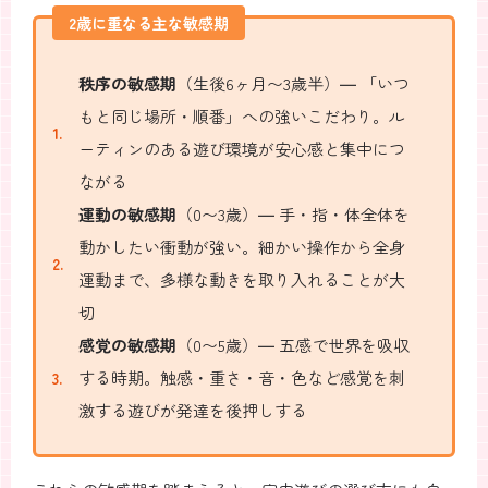
2歳に重なる主な敏感期
秩序の敏感期
（生後6ヶ月〜3歳半）― 「いつ
もと同じ場所・順番」への強いこだわり。ル
ーティンのある遊び環境が安心感と集中につ
ながる
運動の敏感期
（0〜3歳）― 手・指・体全体を
動かしたい衝動が強い。細かい操作から全身
運動まで、多様な動きを取り入れることが大
切
感覚の敏感期
（0〜5歳）― 五感で世界を吸収
する時期。触感・重さ・音・色など感覚を刺
激する遊びが発達を後押しする