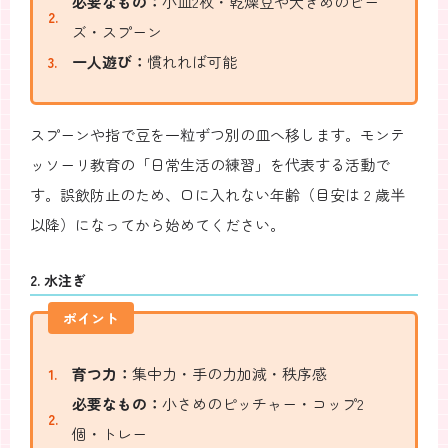
必要なもの：
小皿2枚・乾燥豆や大きめのビー
ズ・スプーン
一人遊び：
慣れれば可能
スプーンや指で豆を一粒ずつ別の皿へ移します。モンテ
ッソーリ教育の「日常生活の練習」を代表する活動で
す。誤飲防止のため、口に入れない年齢（目安は 2 歳半
以降）になってから始めてください。
2. 水注ぎ
ポイント
育つ力：
集中力・手の力加減・秩序感
必要なもの：
小さめのピッチャー・コップ2
個・トレー