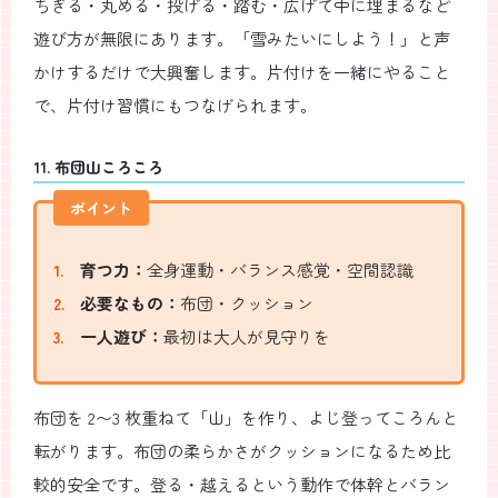
ちぎる・丸める・投げる・踏む・広げて中に埋まるなど
遊び方が無限にあります。「雪みたいにしよう！」と声
かけするだけで大興奮します。片付けを一緒にやること
で、片付け習慣にもつなげられます。
11. 布団山ころころ
ポイント
育つ力：
全身運動・バランス感覚・空間認識
必要なもの：
布団・クッション
一人遊び：
最初は大人が見守りを
布団を 2〜3 枚重ねて「山」を作り、よじ登ってころんと
転がります。布団の柔らかさがクッションになるため比
較的安全です。登る・越えるという動作で体幹とバラン