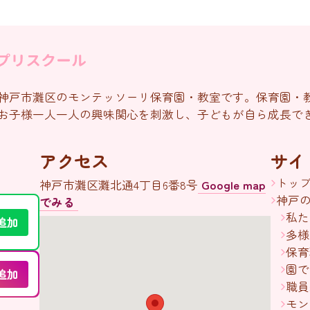
神戸市灘区のモンテッソーリ保育園・教室です。保育園・
お子様一人一人の興味関心を刺激し、子どもが自ら成長で
アクセス
サイ
トッ
神戸市灘区灘北通4丁目6番8号
Google map
神戸
でみる
私た
追加
多様
保育
園で
追加
職員
モン