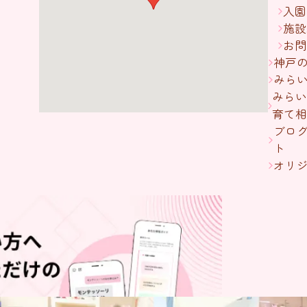
入園
施設
お問
神戸
みら
みらい
育て相
ブログ
ト
オリジナ