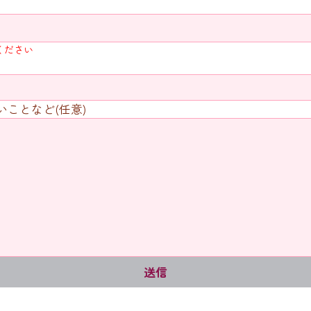
ください
ことなど(任意)
送信