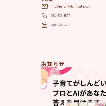
info@mirai-kids-monte.com
078-223-4507
078-223-5602
お知らせ