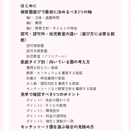
はじめに
保育園選びで最初に決めるべき3つの軸
軸1：立地・通園時間
軸2：費用
軸3：教育方針・子どもとの相性
認可・認可外・幼児教室の違い（選び方に必要な範
囲）
認可保育園
認可外保育園
幼児教室（プリスクール）
家庭タイプ別：向いている園の考え方
費用を抑えたい家庭
教育・カリキュラムを重視する家庭
共働き・時短重視の家庭
少人数・個別対応を重視する家庭
モンテッソーリなど教育方針を重視する家庭
見学で確認すべき5つのポイント
ポイント1：先生の関わり方
ポイント2：子どもの表情
ポイント3：環境設計
ポイント4：料金の透明性
ポイント5：理念と実態の一致
モンテッソーリ園を選ぶ場合の見極め方