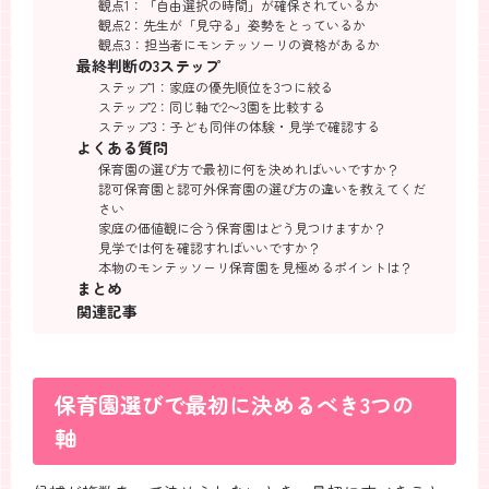
観点1：「自由選択の時間」が確保されているか
観点2：先生が「見守る」姿勢をとっているか
観点3：担当者にモンテッソーリの資格があるか
最終判断の3ステップ
ステップ1：家庭の優先順位を3つに絞る
ステップ2：同じ軸で2〜3園を比較する
ステップ3：子ども同伴の体験・見学で確認する
よくある質問
保育園の選び方で最初に何を決めればいいですか？
認可保育園と認可外保育園の選び方の違いを教えてくだ
さい
家庭の価値観に合う保育園はどう見つけますか？
見学では何を確認すればいいですか？
本物のモンテッソーリ保育園を見極めるポイントは？
まとめ
関連記事
保育園選びで最初に決めるべき3つの
軸