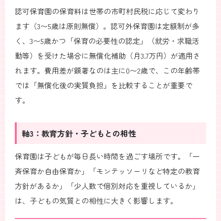
認可保育園の保育料は世帯の市町村民税に応じて変わり
ます（3〜5歳は原則無償）。認可外保育園は定額制が多
く、3〜5歳かつ「保育の必要性の認定」（就労・求職活
動等）を受けた場合に無償化補助（月3.7万円）が適用さ
れます。費用差が顕著なのは主に0〜2歳で、この年齢帯
では「無償化後の実質負担」を比較することが重要で
す。
軸3：教育方針・子どもとの相性
保育園は子どもが毎日長い時間を過ごす場所です。「一
斉保育か自由保育か」「モンテッソーリなど特定の教育
方針があるか」「少人数で個別対応を重視しているか」
は、子どもの気質との相性に大きく影響します。