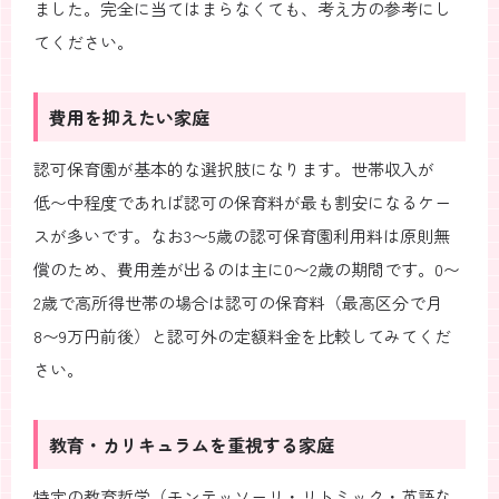
ました。完全に当てはまらなくても、考え方の参考にし
てください。
費用を抑えたい家庭
認可保育園が基本的な選択肢になります。世帯収入が
低〜中程度であれば認可の保育料が最も割安になるケー
スが多いです。なお3〜5歳の認可保育園利用料は原則無
償のため、費用差が出るのは主に0〜2歳の期間です。0〜
2歳で高所得世帯の場合は認可の保育料（最高区分で月
8〜9万円前後）と認可外の定額料金を比較してみてくだ
さい。
教育・カリキュラムを重視する家庭
特定の教育哲学（モンテッソーリ・リトミック・英語な