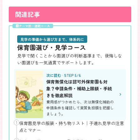
関連記事
テーマ別・連続コース
全
6
本
見学の準備から選び方まで、体系的に
保育園選び・見学コース
見学で聞くことから園選びの判断基準まで、後悔しな
い園選びを一気通貫でサポートします。
次に読む · STEP 5/6
保育無償化は認可外保育園も対
象？申請条件・補助上限額・手続
きを徹底解説
費用感がつかめたら、次は無償化補助の
申請条件を確認して実質負担額を把握し
ましょう。
1
保育園見学の服装・持ち物リスト｜子連れ見学の注意
点とマナー