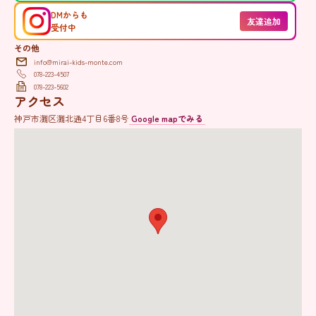
DMからも
友達追加
受付中
その他
info@mirai-kids-monte.com
078-223-4507
078-223-5602
アクセス
神戸市灘区灘北通4丁目6番8号
Google mapでみる