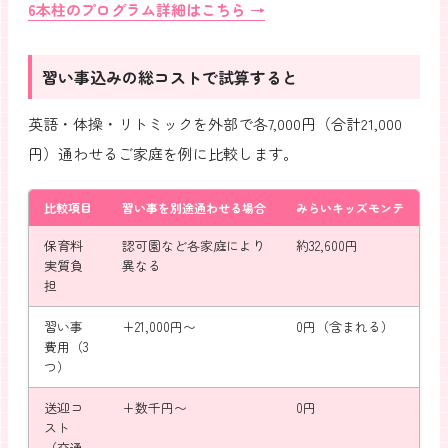
6本柱のプログラム詳細はこちら →
習い事込みの総コストで試算すると
英語・体操・リトミックを外部で各7,000円（合計21,000
円）通わせるご家庭を例に比較します。
比較項目
習い事を別途通わせる場合
みらいキッズモンテ
保育料
認可園など各家庭により
約32,600円
実質負
異なる
担
習い事
+21,000円〜
0円（含まれる）
費用（3
つ）
送迎コ
+数千円〜
0円
スト
（交通