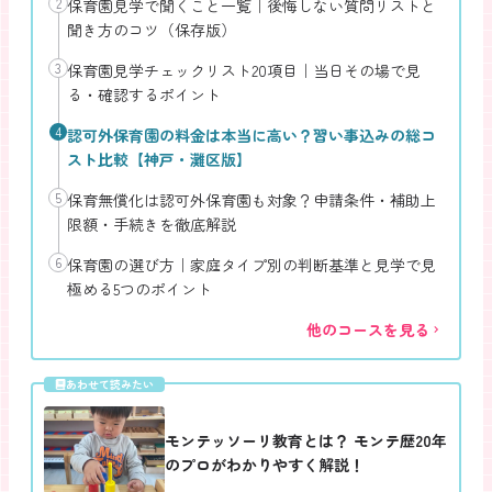
2
保育園見学で聞くこと一覧｜後悔しない質問リストと
聞き方のコツ（保存版）
3
保育園見学チェックリスト20項目｜当日その場で見
る・確認するポイント
4
認可外保育園の料金は本当に高い？習い事込みの総コ
スト比較【神戸・灘区版】
5
保育無償化は認可外保育園も対象？申請条件・補助上
限額・手続きを徹底解説
6
保育園の選び方｜家庭タイプ別の判断基準と見学で見
極める5つのポイント
他のコースを見る
あわせて読みたい
モンテッソーリ教育とは？ モンテ歴20年
のプロがわかりやすく解説！