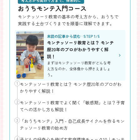
考え方から関わり方まで、体系的に
おうちモンテ入門コース
モンテッソーリ教育の基本の考え方から、おうちで
実践する土台づくりまでを順番に理解できます。
未読の記事から読む · STEP 1/5
モンテッソーリ教育とは？ モンテ
歴20年のプロがわかりやすく解
説！
まずはモンテッソーリ教育がどんな考
え方なのか、全体像から押さえましょ
う。
1
モンテッソーリ教育とは？ モンテ歴20年のプロがわ
かりやすく解説！
2
モンテッソーリ教育でよく聞く「敏感期」とは？子育
てへの活かし方も解説！
3
「おうちモンテ」入門 - 自己成長サイクルを作るモン
テッソーリ教育の始め方
4
子どもの好奇心を伸ばす家庭環境チェック10｜モンテ