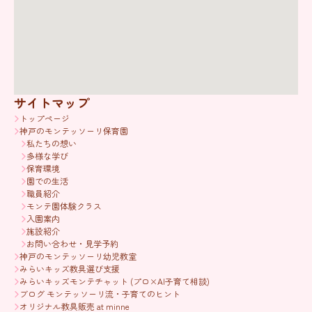
サイトマップ
トップページ
神戸のモンテッソーリ保育園
私たちの想い
多様な学び
保育環境
園での生活
職員紹介
モンテ園体験クラス
入園案内
施設紹介
お問い合わせ・見学予約
神戸のモンテッソーリ幼児教室
みらいキッズ教具選び支援
みらいキッズモンテチャット (プロ×AI子育て相談)
ブログ モンテッソーリ流・子育てのヒント
オリジナル教具販売 at minne