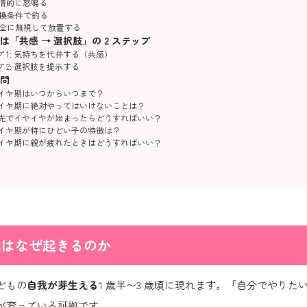
 感情的に怒鳴る
 交換条件で釣る
 完全に無視して放置する
は「共感 → 選択肢」の 2 ステップ
 1: 気持ちを代弁する（共感）
 2: 選択肢を提示する
問
イヤイヤ期はいつからいつまで？
イヤイヤ期に絶対やってはいけないことは？
外出先でイヤイヤが始まったらどうすればいい？
イヤイヤ期が特にひどい子の特徴は？
イヤイヤ期に親が疲れたときはどうすればいい？
期はなぜ起きるのか
どもの
自我が芽生える
1 歳半〜3 歳頃に現れます。「自分でやりた
が育っている証拠です。