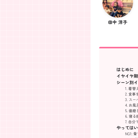
田中 洋子
はじめに
イヤイヤ期
シーン別イ
1. 着
2. 食
3. 
4. お
5. 歯
6. 寝
7. 
やってはいけ
NG1: 