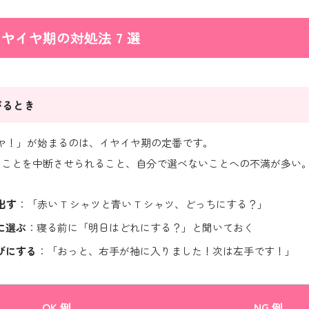
ヤイヤ期の対処法 7 選
がるとき
ヤ！」が始まるのは、イヤイヤ期の定番です。
いることを中断させられること、自分で選べないことへの不満が多い
出す
：「赤い T シャツと青い T シャツ、どっちにする？」
に選ぶ
：寝る前に「明日はどれにする？」と聞いておく
びにする
：「おっと、右手が袖に入りました！次は左手です！」
OK 例
NG 例