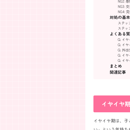
NG2:
NG3:
NG4:
対処の基本
ステップ
ステップ
よくある質
Q. 
Q. 
Q. 
Q. 
Q. 
まとめ
関連記事
イヤイヤ
イヤイヤ期は、子
い」という気持ち