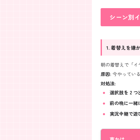
シーン別イ
1. 着替えを嫌
朝の着替えで「イ
原因
: 今やって
対処法
:
選択肢を 2 つ
前の晩に一緒
実況中継で遊
声かけ