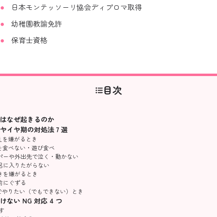
日本モンテッソーリ協会ディプロマ取得
幼稚園教諭免許
保育士資格
目次
はなぜ起きるのか
ヤイヤ期の対処法 7 選
替えを嫌がるとき
事を食べない・遊び食べ
スーパーや外出先で泣く・動かない
風呂に入りたがらない
磨きを嫌がるとき
る前にぐずる
自分でやりたい（でもできない）とき
ない NG 対応 4 つ
脅す