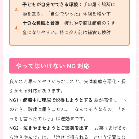
子どもが自分でできる環境
：手の届く場所に
物を置き、「自分でやった」体験を増やす
十分な睡眠と食事
：疲れや空腹は癇癪の引き
金になりやすい。特に夕方前は補食も検討
やってはいけない NG 対応
良かれと思ってやりがちだけれど、実は癇癪を悪化・長
引かせる対応があります。
NG1：癇癪中に理屈で説得しようとする
脳が感情モード
のとき、論理は届きません。「なんでそうなるの」「さ
っきも言ったでしょ」は逆効果です。
NG2：泣きやませようとご褒美を出す
「お菓子あげるか
ら泣きやんで」は、「泣けば得られる」という学習にな