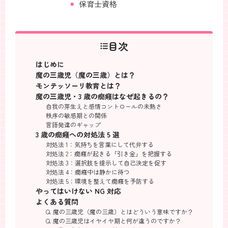
保育士資格
目次
はじめに
魔の三歳児（魔の三歳）とは？
モンテッソーリ教育とは？
魔の三歳児・3 歳の癇癪はなぜ起きるの？
自我の芽生えと感情コントロールの未熟さ
秩序の敏感期との関係
言語発達のギャップ
3 歳の癇癪への対処法 5 選
対処法 1：気持ちを言葉にして代弁する
対処法 2：癇癪が起きる「引き金」を把握する
対処法 3：選択肢を提示して自己決定を促す
対処法 4：癇癪中は静かに待つ
対処法 5：環境を整えて癇癪を予防する
やってはいけない NG 対応
よくある質問
Q. 魔の三歳児（魔の三歳）とはどういう意味ですか？
Q. 魔の三歳児はイヤイヤ期と何が違うのですか？