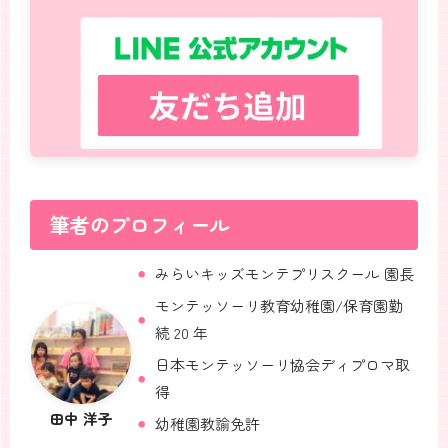
筆者のプロフィール
みらいキッズモンテプリスクール 園長
モンテッソーリ教育幼稚園/保育園勤
続 20 年
日本モンテッソーリ協会ディプロマ取
得
田中 洋子
幼稚園教諭免許