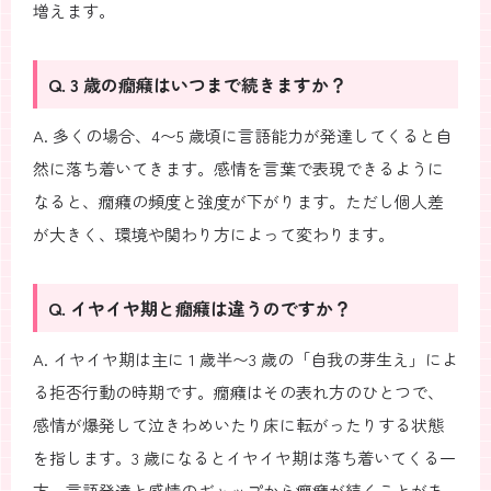
増えます。
Q. 3 歳の癇癪はいつまで続きますか？
A. 多くの場合、4〜5 歳頃に言語能力が発達してくると自
然に落ち着いてきます。感情を言葉で表現できるように
なると、癇癪の頻度と強度が下がります。ただし個人差
が大きく、環境や関わり方によって変わります。
Q. イヤイヤ期と癇癪は違うのですか？
A. イヤイヤ期は主に 1 歳半〜3 歳の「自我の芽生え」によ
る拒否行動の時期です。癇癪はその表れ方のひとつで、
感情が爆発して泣きわめいたり床に転がったりする状態
を指します。3 歳になるとイヤイヤ期は落ち着いてくる一
方、言語発達と感情のギャップから癇癪が続くことがあ