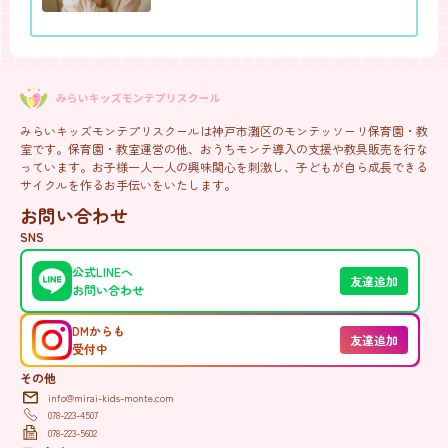
みらいキッズモンテプリスクールは神戸市灘区のモンテッソーリ保育園・教
室です。保育園・教室運営の他、おうちモンテ導入の支援や教具販売を行な
っています。お子様一人一人の興味関心を刺激し、子どもが自ら成長できる
サイクルを作るお手伝いをいたします。
お問い合わせ
SNS
公式LINEへ
友達追加
お問い合わせ
DMからも
友達追加
受付中
その他
info@mirai-kids-monte.com
078-223-4507
078-223-5602