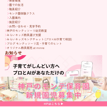
保育環境
園での生活
職員紹介
モンテ園体験クラス
入園案内
施設紹介
お問い合わせ・見学予約
神戸のモンテッソーリ幼児教室
みらいキッズ教具選び支援
みらいキッズモンテチャット (プロ×AI子育て相談)
ブログ モンテッソーリ流・子育てのヒント
オリジナル教具販売 at minne
お知らせ