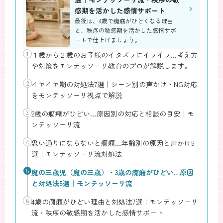
感期を活かした感情サポート
最後は、4歳で癇癪がひどくなる理由
と、秩序の敏感期を活かした感情サポ
ートで仕上げましょう。
1
１歳から２歳のお子様のイタズラにイライラ...考え方
や対策をモンテッソーリ教育のプロが解説します。
2
イヤイヤ期の対処法7選｜シーン別の声かけ・NG対応
をモンテッソーリ視点で解説
3
2歳の癇癪がひどい…原因別の対応と相談の目安｜モ
ンテッソーリ流
4
思い通りにならないと癇癪…年齢別の原因と声かけ5
選｜モンテッソーリ流対処法
5
魔の三歳児（魔の三歳）・3歳の癇癪がひどい…原因
と対処法5選｜モンテッソーリ流
6
4歳の癇癪がひどい理由と対処法7選｜モンテッソーリ
流・秩序の敏感期を活かした感情サポート