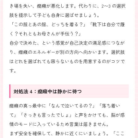
き場を失い、癇癪が悪化します。代わりに、2〜3 の選択
肢を提示して子ども自身に選ばせましょう。
「この服とあの服、どっちを着る？」「靴下は自分で履
く？それともお母さんが手伝う？」
自分で決めた、という感覚が自己決定の満足感につなが
り、癇癪のエネルギーが別の方向へ向かいます。選択肢
はどれを選ばれても困らないものを用意するのがコツで
す。
対処法 4：癇癪中は静かに待つ
癇癪の真っ最中に「なんで泣いてるの？」「落ち着い
て」「さっきも言ったでしょ」と声をかけても、脳が感
情のモードに入っているため言葉は届きません。
まず安全を確保して、静かに近くにいましょう。「ここ