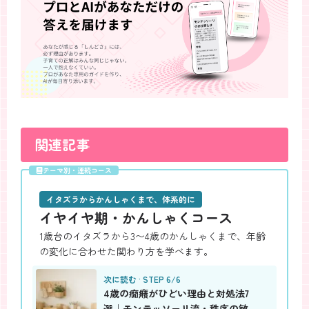
関連記事
テーマ別・連続コース
全
6
本
イタズラからかんしゃくまで、体系的に
イヤイヤ期・かんしゃくコース
1歳台のイタズラから3〜4歳のかんしゃくまで、年齢
の変化に合わせた関わり方を学べます。
次に読む · STEP 6/6
4歳の癇癪がひどい理由と対処法7
選｜モンテッソーリ流・秩序の敏